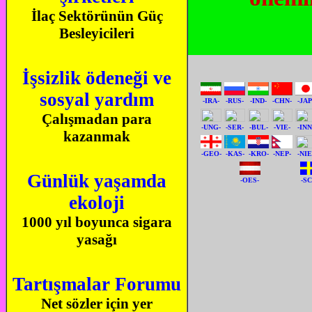
İlaç Sektörünün Güç
Besleyicileri
İşsizlik ödeneği ve
sosyal yardım
-IRA-
-RUS-
-IND-
-CHN-
-JAP
Çalışmadan para
-UNG-
-SER-
-BUL-
-VIE-
-INN
kazanmak
-GEO-
-KAS-
-KRO-
-NEP-
-NIE
Günlük yaşamda
-OES-
-S
ekoloji
1000 yıl boyunca sigara
yasağı
Tartışmalar Forumu
Net sözler için yer