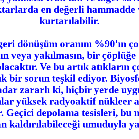
tarlarda en değerli hammadde v
kurtarılabilir.
 geri dönüşüm oranını %90'ın ço
sın veya yakılmasın, bir çöplüğe
lacaktır. Ve bu artık atıkların 
ük bir sorun teşkil ediyor. Biyos
dar zararlı ki, hiçbir yerde uy
ar yüksek radyoaktif nükleer at
r. Geçici depolama tesisleri, bu
n kaldırılabileceği umuduyla yar