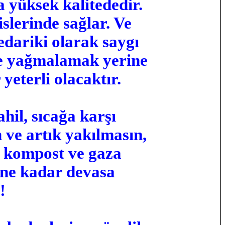
 yüksek kalitededir.
slerinde sağlar. Ve
edariki olarak saygı
le yağmalamak yerine
yeterli olacaktır.
hil, sıcağa karşı
 ve artık yakılmasın,
k kompost ve gaza
e ne kadar devasa
!