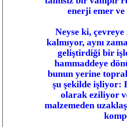
talihsiz bir vampir 
enerji emer ve 
Neyse ki, çevreye 
kalmıyor, aynı zaman
geliştirdiği bir i
hammaddeye dönüş
bunun yerine toprak
şu şekilde işliyor
olarak eziliyor
malzemeden uzaklaştı
kompo