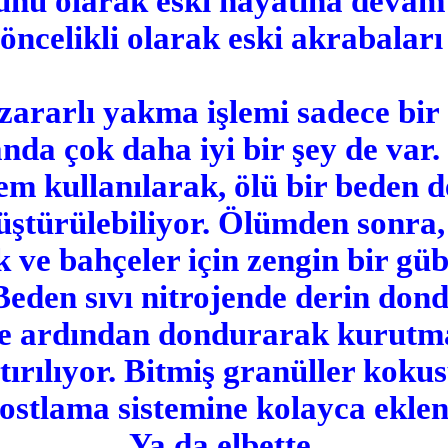
ruhu olarak eski hayatına deva
öncelikli olarak eski akrabaları
zararlı yakma işlemi sadece bir
da çok daha iyi bir şey de var.
şlem kullanılarak, ölü bir beden 
türülebiliyor. Ölümden sonra,
 ve bahçeler için zengin bir güb
: Beden sıvı nitrojende derin do
 ve ardından dondurarak kurutma
rılıyor. Bitmiş granüller koku
stlama sistemine kolayca eklene
Ya da elbette,