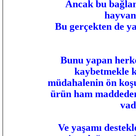
Ancak bu bağlamd
hayvan 
Bu gerçekten de yar
Bunu yapan herkes
kaybetmekle k
müdahalenin ön koşul
ürün ham maddeden d
vad
Ve yaşamı destekl