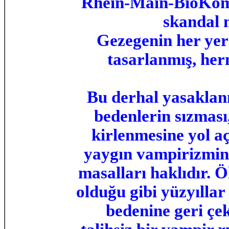
Rhein-Main-BioKompo
skandal 
Gezegenin her yeri
tasarlanmış, he
Bu derhal yasaklan
bedenlerin sızması
kirlenmesine yol a
yaygın vampirizmin 
masalları haklıdır. 
olduğu gibi yüzyıllar
bedenine geri çe