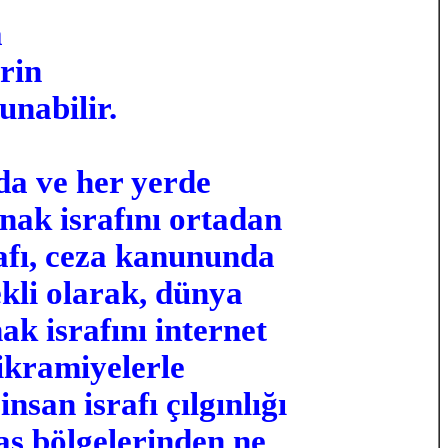
a
rin
unabilir.
da ve her yerde
nak israfını ortadan
rafı, ceza kanununda
ekli olarak, dünya
ak israfını internet
ikramiyelerle
san israfı çılgınlığı
aş bölgelerinden ne