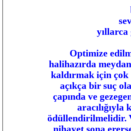
sev
yıllarca
Optimize edilm
halihazırda meydana
kaldırmak için çok 
açıkça bir suç ol
çapında ve gezegeni
aracılığıyla
ödüllendirilmelidir.
nihayet sona ererse