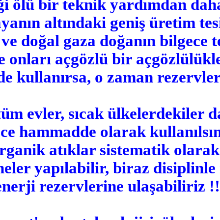
ği ölü bir teknik yardımdan daha
nın altındaki geniş üretim tesi
l ve doğal gaza doğanın bilgece t
e onları açgözlü bir açgözlülük
de kullanırsa, o zaman rezervler 
m evler, sıcak ülkelerdekiler da
adece hammadde olarak kullanılsın
ganik atıklar sistematik olara
eler yapılabilir, biraz disiplinl
enerji rezervlerine ulaşabiliriz !!