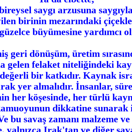
bireysel saygı arzusuna saygıyl
ilen birinin mezarındaki çiçekle
 güzelce büyümesine yardımcı ol
iş geri dönüşüm, üretim sırasın
 gelen felaket niteliğindeki kay
değerli bir katkıdır. Kaynak is
arak yer almalıdır. İnsanlar, sür
n her köşesinde, her türlü kayn
 kamuoyunun dikkatine sunarak 
 Ve bu savaş zamanı malzeme ve in
, yalnızca Irak'tan ve diğer sav