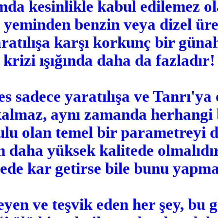
a kesinlikle kabul edilemez ol
yeminden benzin veya dizel üre
atılışa karşı korkunç bir günah
krizi ışığında daha da fazladır!
 sadece yaratılışa ve Tanrı'ya 
almaz, aynı zamanda herhangi b
u olan temel bir parametreyi de
aha yüksek kalitede olmalıdır. 
ede kar getirse bile bunu yapma
eyen ve teşvik eden her şey, bu 