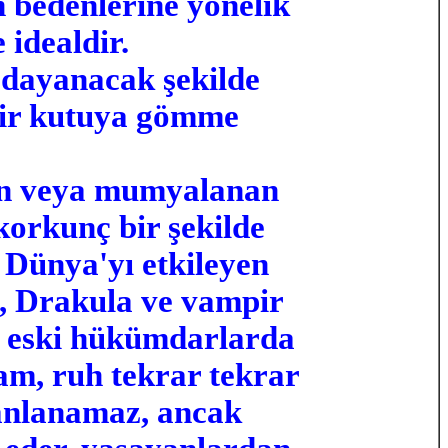
 bedenlerine yönelik
idealdir.
l dayanacak şekilde
bir kutuya gömme
yen veya mumyalanan
korkunç bir şekilde
 Dünya'yı etkileyen
e, Drakula ve vampir
ya eski hükümdarlarda
sam, ruh tekrar tekrar
canlanamaz, ancak