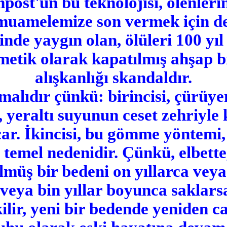
st'un bu teknolojisi, ölenlerin
muamelemize son vermek için de 
nde yaygın olan, ölüleri 100 yı
rmetik olarak kapatılmış ahşap 
alışkanlığı skandaldır.
malıdır çünkü: birincisi, çürü
, yeraltı suyunun ceset zehriyle 
çar. İkincisi, bu gömme yöntemi,
temel nedenidir. Çünkü, elbett
Ölmüş bir bedeni on yıllarca ve
 veya bin yıllar boyunca saklar
kilir, yeni bir bedende yeniden 