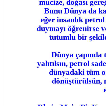
mucize, doğası gere
Bunu Dünya da kaya
eğer insanlık petro
duymayı öğrenirse v
tutumlu bir şekil
Dünya çapında tü
yalıtılsın, petrol s
dünyadaki tüm or
dönüştürülsün, n