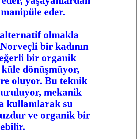
m eder, yaşayanlardan
 manipüle eder.
 alternatif olmakla
 Norveçli bir kadının
değerli bir organik
 küle dönüşmüyor,
re oluyor. Bu teknik
nduruluyor, mekanik
 kullanılarak su
suzdur ve organik bir
bilir.