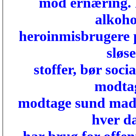
mod ernæring. I
alkoho
heroinmisbrugere p
sløs
stoffer, bør soci
modta
modtage sund mad 
hver da