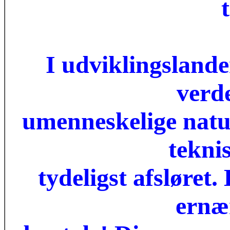
t
I udviklingslanden
verd
umenneskelige natu
tekni
tydeligst afsløret.
ernær