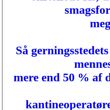
smagsfor
meg
Så gerningsstedets
mennes
mere end 50 % af d
kantineoperatør