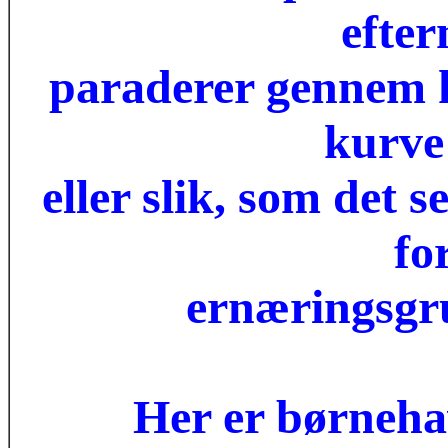
efte
paraderer gennem 
kurve 
eller slik, som det 
fo
ernæringsgr
Her er børnehav