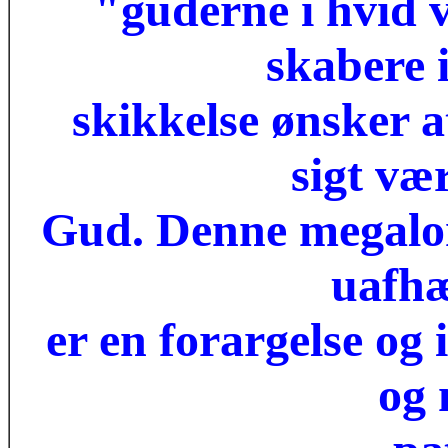
"guderne i hvid v
skabere 
skikkelse ønsker 
sigt væ
Gud. Denne megalo
uafhæ
er en forargelse og
og 