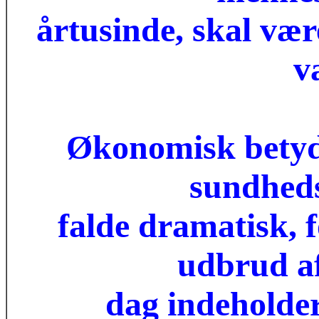
årtusinde, skal vær
va
Økonomisk betyde
sundheds
falde dramatisk, f
udbrud a
dag indeholder