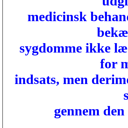
udgi
medicinsk behand
bekæ
sygdomme ikke læn
for 
indsats, men deri
gennem den 