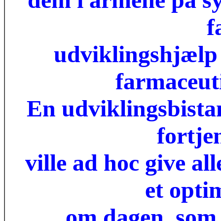
f
udviklingshjælp 
farmaceut
En udviklingsbistan
fortje
ville ad hoc give al
et opti
om dagen, som 