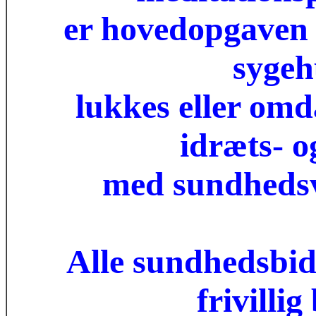
er hovedopgaven 
sygeh
lukkes eller omd
idræts- o
med sundhedsv
Alle sundhedsbid
frivillig