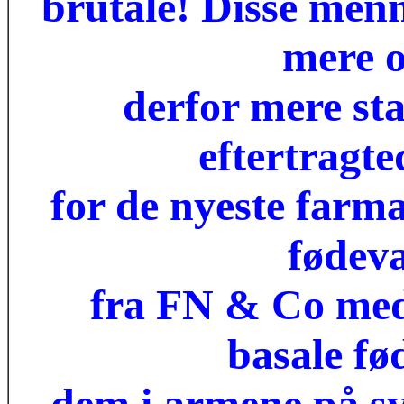
brutale! Disse men
mere o
derfor mere sta
eftertragt
for de nyeste farm
fødev
fra FN & Co med 
basale fø
dem i armene på sy