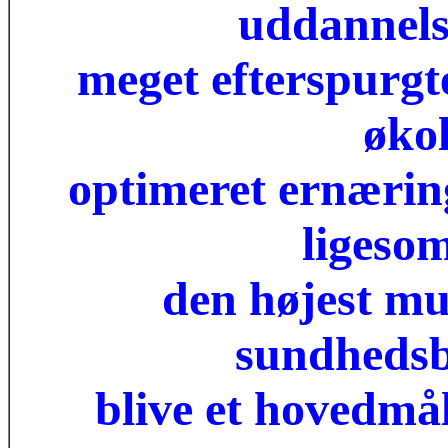
uddannelse
meget efterspurgt
økol
optimeret ernæring
ligeso
den højest mu
sundhedsb
blive et hovedmå