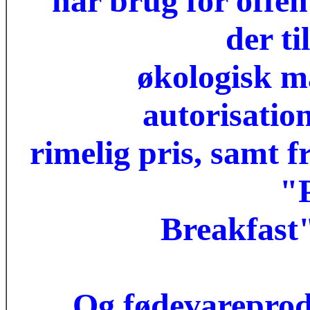
har brug for offen
der t
økologisk ma
autorisation
rimelig pris, samt 
"P
Breakfast"
Og fødevareprodu