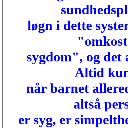
sundhedsple
løgn i dette syste
"omkost
sygdom", og det 
Altid kun
når barnet allere
altså per
er syg, er simpelt