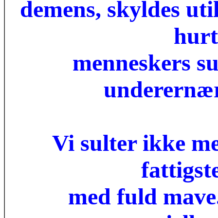
demens, skyldes uti
hurt
menneskers su
underernæri
Vi sulter ikke m
fattigs
med fuld mave.