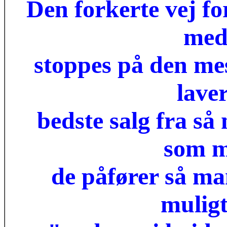
Den forkerte vej f
medi
stoppes på den mes
lave
bedste salg fra s
som m
de påfører så ma
muligt